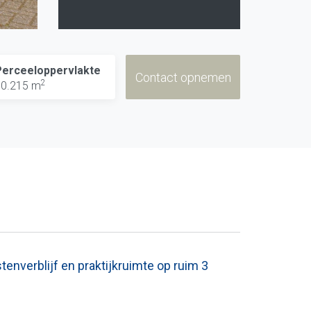
Perceeloppervlakte
Contact opnemen
2
30.215 m
nverblijf en praktijkruimte op ruim 3