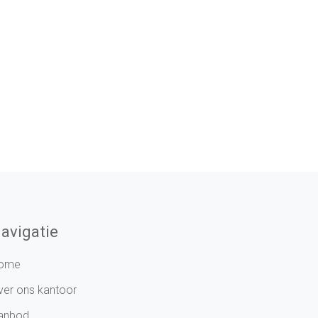
avigatie
ome
ver ons kantoor
anbod