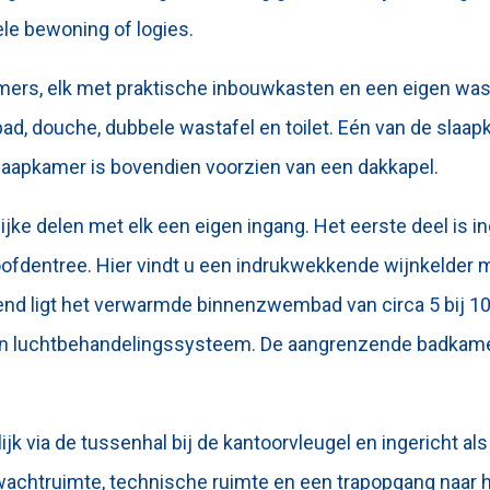
le bewoning of logies.
kamers, elk met praktische inbouwkasten en een eigen was
gbad, douche, dubbele wastafel en toilet. Eén van de sla
laapkamer is bovendien voorzien van een dakkapel.
lijke delen met elk een eigen ingang. Het eerste deel is 
oofdentree. Hier vindt u een indrukwekkende wijnkelder 
end ligt het verwarmde binnenzwembad van circa 5 bij 10 
gen luchtbehandelingssysteem. De aangrenzende badkame
jk via de tussenhal bij de kantoorvleugel en ingericht al
wachtruimte, technische ruimte en een trapopgang naar 