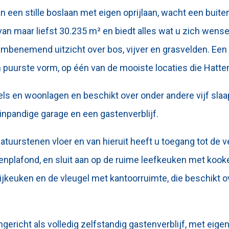
an een stille boslaan met eigen oprijlaan, wacht een bui
 van maar liefst 30.235 m² en biedt alles wat u zich wensen
embenemend uitzicht over bos, vijver en grasvelden. Ee
zijn puurste vorm, op één van de mooiste locaties die Hat
ls en woonlagen en beschikt over onder andere vijf sla
inpandige garage en een gastenverblijf.
atuurstenen vloer en van hieruit heeft u toegang tot de ve
lkenplafond, en sluit aan op de ruime leefkeuken met koo
bijkeuken en de vleugel met kantoorruimte, die beschikt o
ingericht als volledig zelfstandig gastenverblijf, met ei